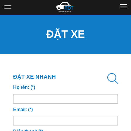
ĐẶT XE
ĐẶT XE NHANH
Họ tên: (*)
Email: (*)