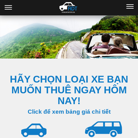
HÃY CHỌN LOẠI XE BẠN
MUỐN THUÊ NGAY HÔM
NAY!
Click để xem bảng giá chi tiết